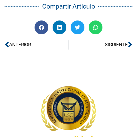
Compartir Artículo
Ant
Si
ANTERIOR
SIGUIENTE