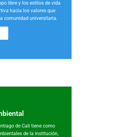
po libre y los estilos de vida
tiva hacia los valores que
la comunidad universitaria.
!
biental
antiago de Cali tiene como
bientales de la institución,