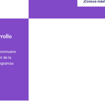
¡Conoce más
rollo
y promueve
ir de la
rogramas