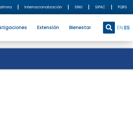
Palmira
Internacionalización
SINU
SIPAC
PQRS
stigaciones
Extensión
Bienestar
EN
ES