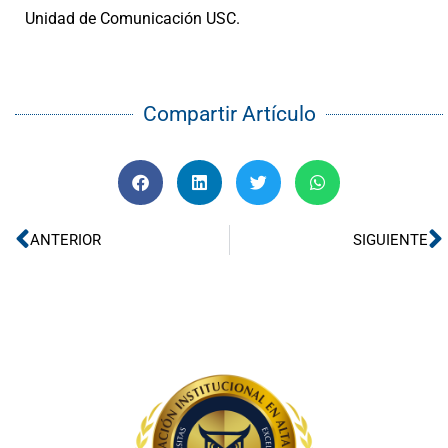
Unidad de Comunicación USC.
Compartir Artículo
Ant
S
ANTERIOR
SIGUIENTE