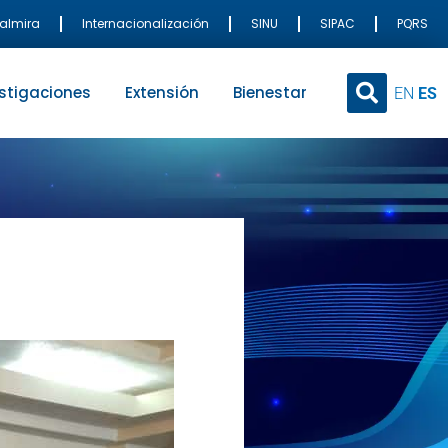
Palmira
Internacionalización
SINU
SIPAC
PQRS
stigaciones
Extensión
Bienestar
EN
ES