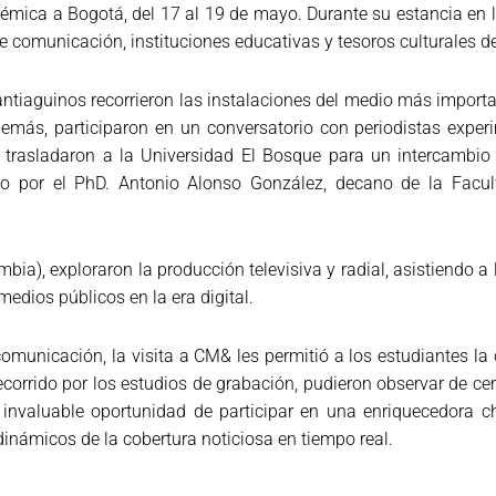
ica a Bogotá, del 17 al 19 de mayo. Durante su estancia en la 
 comunicación, instituciones educativas y tesoros culturales de
antiaguinos recorrieron las instalaciones del medio más import
Además, participaron en un conversatorio con periodistas expe
se trasladaron a la Universidad El Bosque para un intercambi
irigido por el PhD. Antonio Alonso González, decano de la Fa
bia), exploraron la producción televisiva y radial, asistiendo 
edios públicos en la era digital.
municación, la visita a CM& les permitió a los estudiantes la 
ecorrido por los estudios de grabación, pudieron observar de cer
a invaluable oportunidad de participar en una enriquecedora c
dinámicos de la cobertura noticiosa en tiempo real.