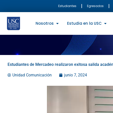
Ir
Estudiantes
Egresados
al
contenido
Nosotros
Estudia en la USC
Estudiantes de Mercadeo realizaron exitosa salida acadé
Unidad Comunicación
junio 7, 2024