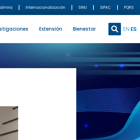
Palmira
Internacionalización
SINU
SIPAC
PQRS
stigaciones
Extensión
Bienestar
EN
ES