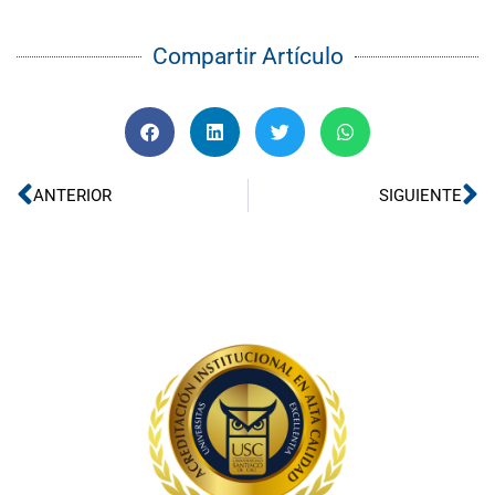
Compartir Artículo
Ant
Si
ANTERIOR
SIGUIENTE