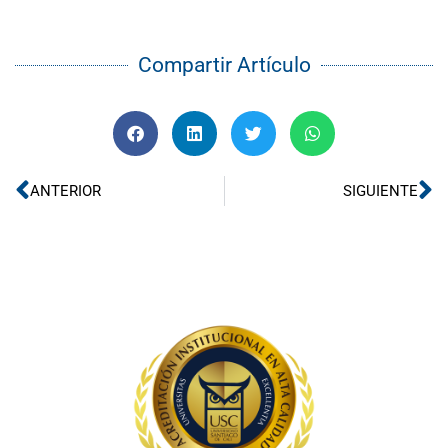
Compartir Artículo
Ant
Si
ANTERIOR
SIGUIENTE