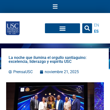
Ir
al
contenido
EN
ES
La noche que ilumina el orgullo santiaguino:
excelencia, liderazgo y espíritu USC
PrensaUSC
noviembre 21, 2025