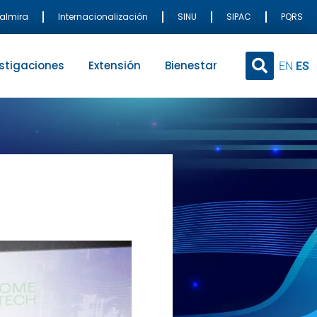
Palmira
Internacionalización
SINU
SIPAC
PQRS
stigaciones
Extensión
Bienestar
EN
ES