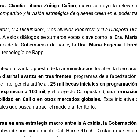
ra. Claudia Liliana Zúñiga Cañón
, quien subrayó la relevan
mpartido y la visión estratégica de quienes creen en el poder tr
eros”
,
“La Disrupción”
,
“Los Nuevos Pioneros”
y
“La Diáspora TIC
.
A estos diálogos se sumaron voces clave como la
Dra. Marí
ado de la Gobernación del Valle; la
Dra. María Eugenia Llore
en tecnología de Rappi.
textualizar la apuesta de la administración local en la formació
 distrital avanza en tres frentes
: programas de alfabetización
inteligencia artificial;
25 mil becas iniciales en programación
 expansión a 100 mil
; y el proyecto Campusland,
una formació
ilidad en Cali o en otros mercados globales.
Esta iniciativa
es que buscan atraer el modelo al territorio.
gran en una estrategia macro entre la Alcaldía, la Gobernaci
rrativa de posicionamiento Cali Home 4Tech. Destacó que esta na