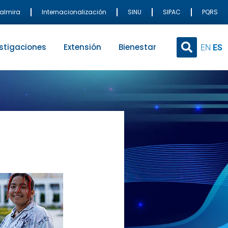
Palmira
Internacionalización
SINU
SIPAC
PQRS
stigaciones
Extensión
Bienestar
EN
ES