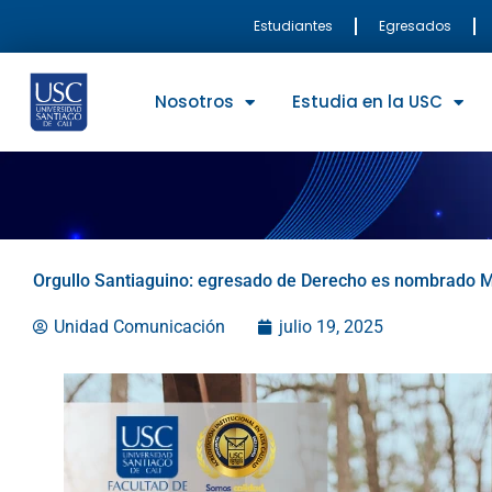
Ir
Estudiantes
Egresados
al
contenido
Nosotros
Estudia en la USC
Orgullo Santiaguino: egresado de Derecho es nombrado Mag
Unidad Comunicación
julio 19, 2025