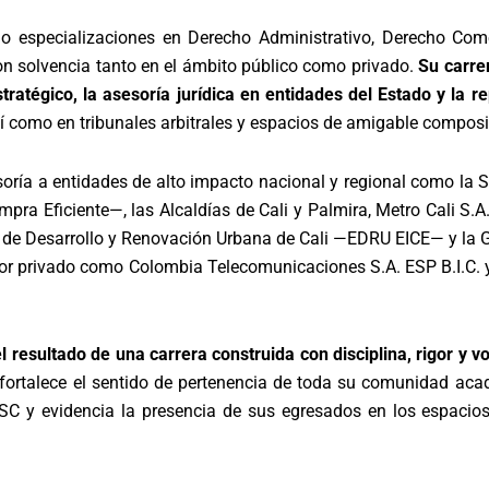
o especializaciones en Derecho Administrativo, Derecho Comer
con solvencia tanto en el ámbito público como privado.
Su carre
stratégico, la asesoría jurídica en entidades del Estado y la 
í como en tribunales arbitrales y espacios de amigable composi
soría a entidades de alto impacto nacional y regional como la 
a Eficiente—, las Alcaldías de Cali y Palmira, Metro Cali S.A.
e Desarrollo y Renovación Urbana de Cali —EDRU EICE— y la Go
r privado como Colombia Telecomunicaciones S.A. ESP B.I.C. y
resultado de una carrera construida con disciplina, rigor y voc
 y fortalece el sentido de pertenencia de toda su comunidad a
USC y evidencia la presencia de sus egresados en los espacio