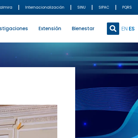
Palmira
Internacionalización
SINU
SIPAC
PQRS
stigaciones
Extensión
Bienestar
EN
ES