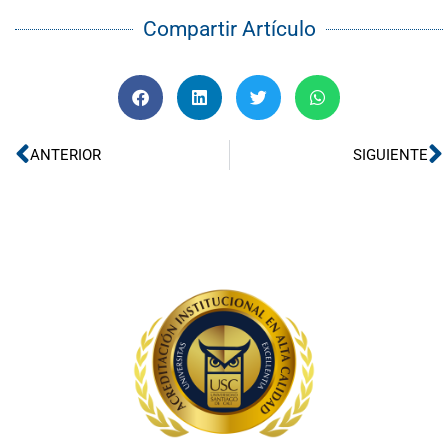
Compartir Artículo
Ant
S
ANTERIOR
SIGUIENTE