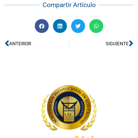
Compartir Artículo
Ant
Si
ANTERIOR
SIGUIENTE