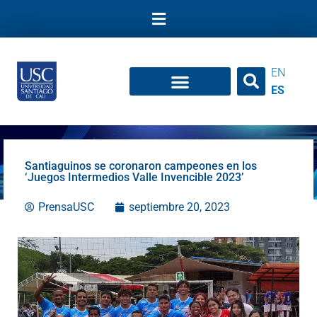
Ir
al
contenido
EN
ES
Santiaguinos se coronaron campeones en los
‘Juegos Intermedios Valle Invencible 2023’
PrensaUSC
septiembre 20, 2023