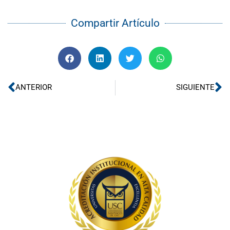
Compartir Artículo
Ant
Si
ANTERIOR
SIGUIENTE