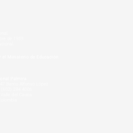
onal.
mbre de 1959.
cional.
r el Ministerio de Educación
onal Palmira
-47 Barrio Alfonso López
 (602) 284 4006
 Valle del Cauca
Colombia