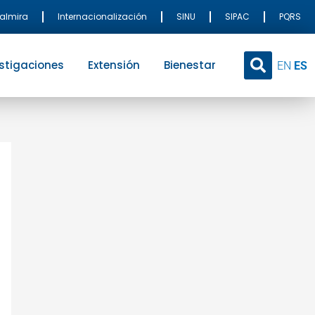
Palmira
Internacionalización
SINU
SIPAC
PQRS
stigaciones
Extensión
Bienestar
EN
ES