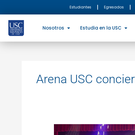
Ir
Estudiantes
Egresados
al
contenido
Nosotros
Estudia en la USC
Arena USC concier
La