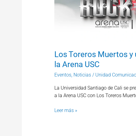
Rock
a
la
Arena
USC
Los Toreros Muertos y u
la Arena USC
Eventos
,
Noticias
/
Unidad Comunicac
La Universidad Santiago de Cali se pre
a la Arena USC con Los Toreros Muert
Leer más »