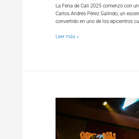
La Feria de Cali 2025 comenzó con un
Carlos Andrés Pérez Galindo, un escen
convertido en uno de los epicentros c
Leer más »
El
Arena
USC
vibró
al