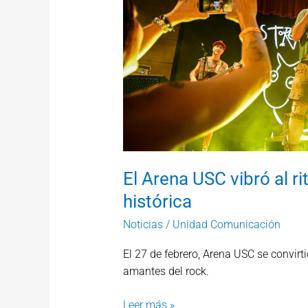
ritmo
del
rock
en
una
noche
histórica
El Arena USC vibró al r
histórica
Noticias
/
Unidad Comunicación
El 27 de febrero, Arena USC se convirt
amantes del rock.
Leer más »