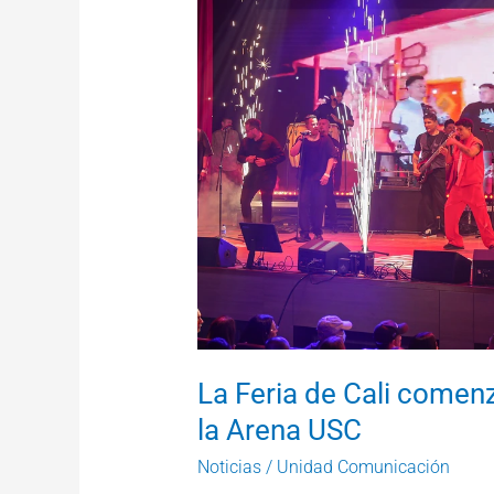
Feria
de
Cali
comenzó
con
nostalgia
y
emoción
en
la
Arena
USC
La Feria de Cali comen
la Arena USC
Noticias
/
Unidad Comunicación