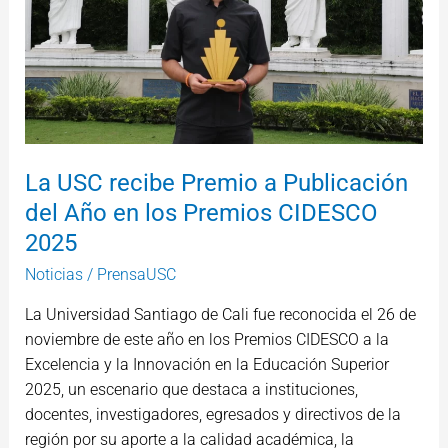
Publicación
del
Año
en
los
Premios
CIDESCO
La USC recibe Premio a Publicación
2025
del Año en los Premios CIDESCO
2025
Noticias
/
PrensaUSC
La Universidad Santiago de Cali fue reconocida el 26 de
noviembre de este año en los Premios CIDESCO a la
Excelencia y la Innovación en la Educación Superior
2025, un escenario que destaca a instituciones,
docentes, investigadores, egresados y directivos de la
región por su aporte a la calidad académica, la