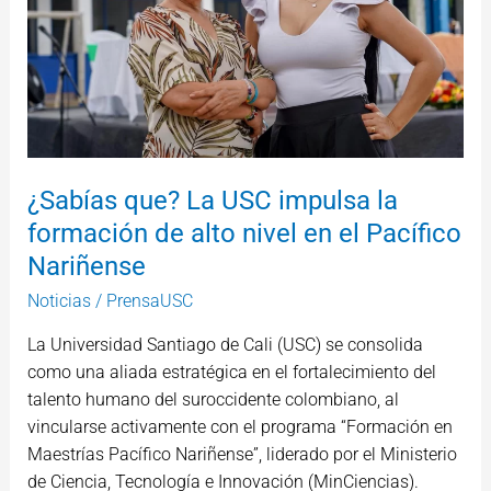
la
formación
de
alto
nivel
en
el
¿Sabías que? La USC impulsa la
Pacífico
formación de alto nivel en el Pacífico
Nariñense
Nariñense
Noticias
/
PrensaUSC
La Universidad Santiago de Cali (USC) se consolida
como una aliada estratégica en el fortalecimiento del
talento humano del suroccidente colombiano, al
vincularse activamente con el programa “Formación en
Maestrías Pacífico Nariñense”, liderado por el Ministerio
de Ciencia, Tecnología e Innovación (MinCiencias).