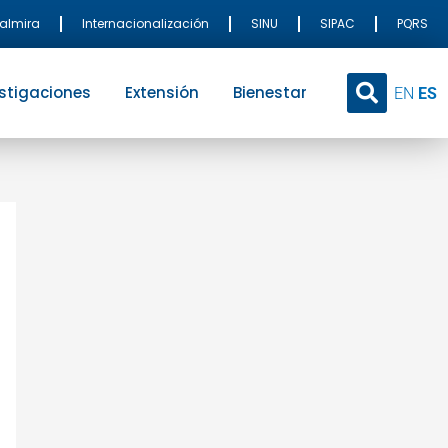
Palmira
Internacionalización
SINU
SIPAC
PQRS
stigaciones
Extensión
Bienestar
EN
ES