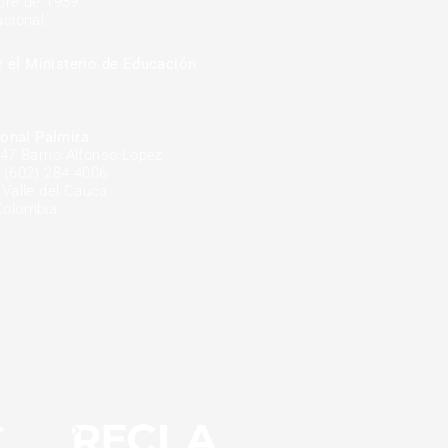
mbre de 1959.
cional.
r el Ministerio de Educación
onal Palmira
-47 Barrio Alfonso López
 (602) 284 4006
 Valle del Cauca
Colombia