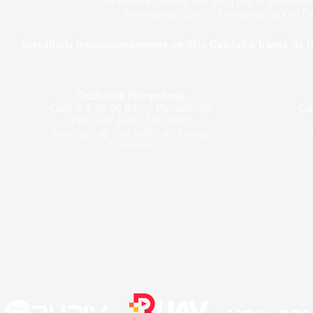
Personería jurídica otorgada por el Minister
-
Reconocida como Universidad por el De
f
Acreditada Institucionalmente en Alta
Calidad a través de 
Ciudadela Pampalinda
Calle 5 # 62-00 Barrio Pampalinda
Ca
PBX: +57 (602) 518 3000
Santiago de Cali, Valle del Cauca
S
Colombia