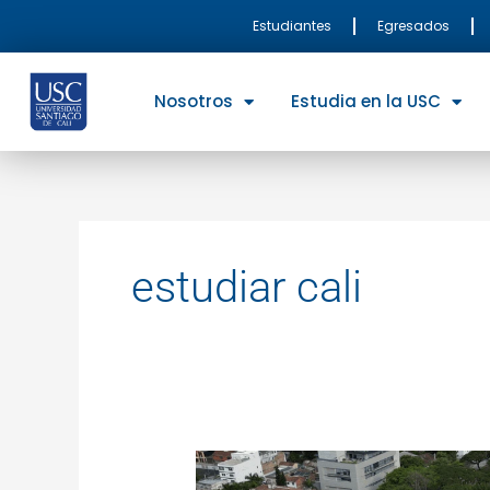
Ir
Estudiantes
Egresados
al
contenido
Nosotros
Estudia en la USC
estudiar cali
Tu