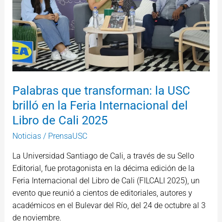
brilló
en
la
Feria
Internacional
del
Libro
Palabras que transforman: la USC
de
brilló en la Feria Internacional del
Cali
Libro de Cali 2025
2025
Noticias
/
PrensaUSC
La Universidad Santiago de Cali, a través de su Sello
Editorial, fue protagonista en la décima edición de la
Feria Internacional del Libro de Cali (FILCALI 2025), un
evento que reunió a cientos de editoriales, autores y
académicos en el Bulevar del Río, del 24 de octubre al 3
de noviembre.