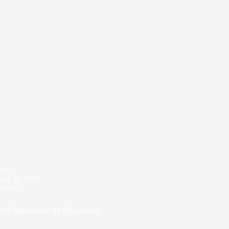
onal.
mbre de 1959.
cional.
r el Ministerio de Educación