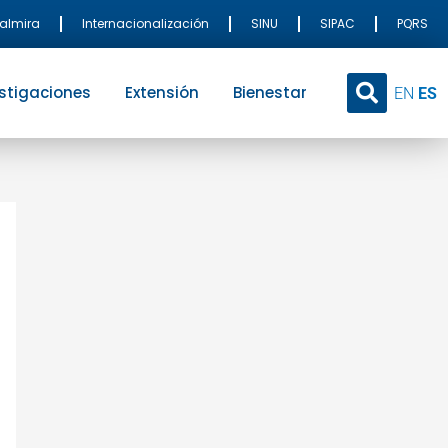
Palmira
Internacionalización
SINU
SIPAC
PQRS
stigaciones
Extensión
Bienestar
EN
ES