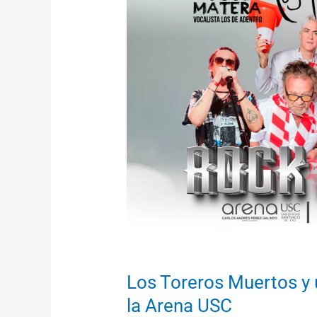
Toreros
Muertos
y
un
cartel
de
lujo
en
Cali:
Rock
a
la
Arena
USC
Los Toreros Muertos y u
la Arena USC