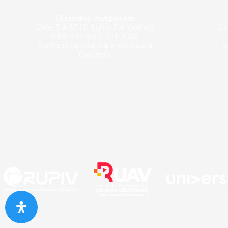
Ciudadela Pampalinda
Calle 5 # 62-00 Barrio Pampalinda
Ca
PBX: +57 (602) 518 3000
Santiago de Cali, Valle del Cauca
S
Colombia