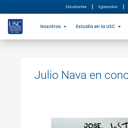
Ir
Estudiantes
Egresados
al
contenido
Nosotros
Estudia en la USC
Julio Nava en conc
Los