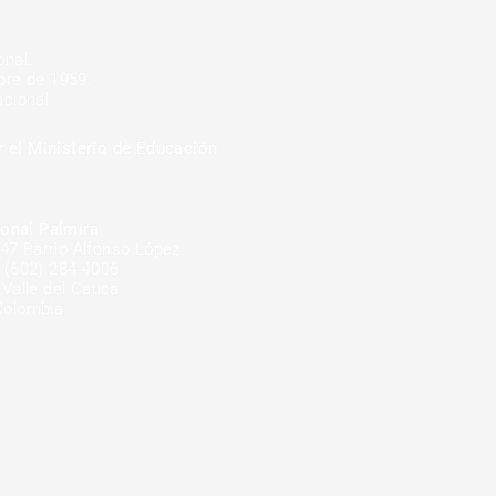
onal.
mbre de 1959.
cional.
r el Ministerio de Educación
onal Palmira
-47 Barrio Alfonso López
 (602) 284 4006
 Valle del Cauca
Colombia