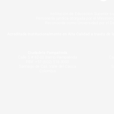
e
b
o
Institución de Educación Superior suj
o
k
Personería jurídica otorgada por el Minister
-
Reconocida como Universidad por el De
f
Acreditada Institucionalmente en Alta
Calidad a través de 
Ciudadela Pampalinda
Calle 5 # 62-00 Barrio Pampalinda
Ca
PBX: +57 (602) 518 3000
Santiago de Cali, Valle del Cauca
S
Colombia