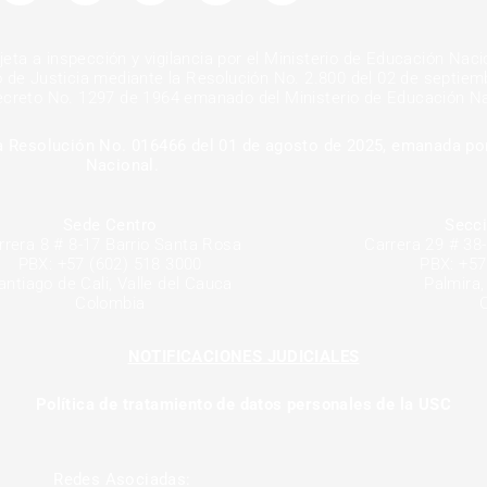
t
t
t
k
t
a
t
u
e
o
g
e
b
d
k
eta a inspección y vigilancia por el Ministerio de Educación Naci
r
r
e
i
a
n
io de Justicia mediante la Resolución No. 2.800 del 02 de septie
m
-
creto No. 1297 de 1964 emanado del Ministerio de Educación Na
i
n
la Resolución No. 016466 del 01 de agosto de 2025, emanada po
Nacional.
Sede Centro
Secci
rrera 8 # 8-17 Barrio Santa Rosa
Carrera 29 # 38
PBX: +57 (602) 518 3000
PBX: +57
antiago de Cali, Valle del Cauca
Palmira,
Colombia
NOTIFICACIONES JUDICIALES
Política de tratamiento de datos personales de la USC
Redes Asociadas: