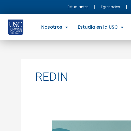
Ir
Estudiantes
Egresados
al
contenido
Nosotros
Estudia en la USC
REDIN
Ingeniería