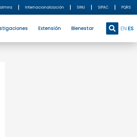
Palmira
Internacionalización
SINU
SIPAC
PQRS
stigaciones
Extensión
Bienestar
EN
ES