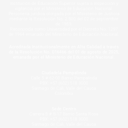
Institución de Educación Superior sujeta a inspección y
b
a
t
u
e
o
vigilancia por el Ministerio de Educación Nacional.
o
g
e
b
d
k
Personería jurídica otorgada por el Ministerio de Justicia
o
r
r
e
i
mediante la Resolución No. 2.800 del 02 de septiembre
k
a
n
de 1959.
-
m
-
Reconocida como Universidad por el Decreto No. 1297
f
i
de 1964 emanado del Ministerio de Educación Nacional.
n
Acreditada Institucionalmente en Alta
Calidad a través
de la Resolución No. 016466 del 01 de agosto de 2025,
emanada por el Ministerio de Educación Nacional.
Ciudadela Pampalinda
Calle 5 # 62-00 Barrio Pampalinda
PBX: +57 (602) 518 3000
Santiago de Cali, Valle del Cauca
Colombia
Sede Centro
Carrera 8 # 8-17 Barrio Santa Rosa
PBX: +57 (602) 518 3000
Santiago de Cali, Valle del Cauca