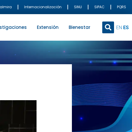
Palmira
Internacionalización
SINU
SIPAC
PQRS
stigaciones
Extensión
Bienestar
EN
ES