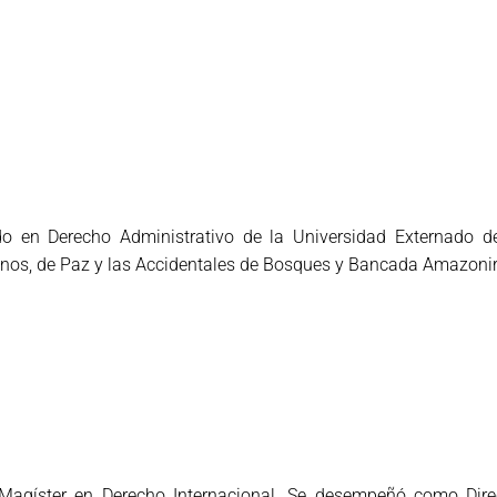
do en Derecho Administrativo de la Universidad Externado d
anos, de Paz y las Accidentales de Bosques y Bancada Amazoni
gíster en Derecho Internacional. Se desempeñó como Direct