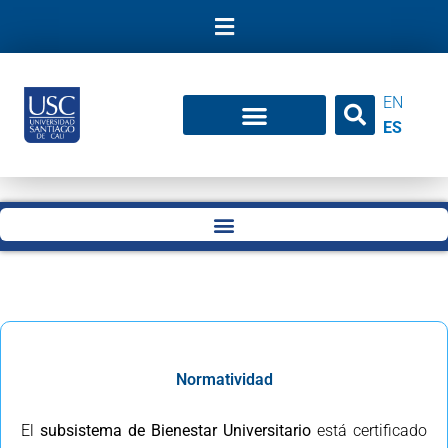
Ir
al
contenido
EN
ES
Normatividad
El
subsistema de Bienestar Universitario
está certificado