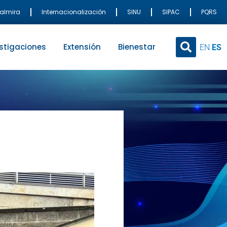
Palmira
Internacionalización
SINU
SIPAC
PQRS
stigaciones
Extensión
Bienestar
EN
ES