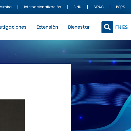
Palmira
Internacionalización
SINU
SIPAC
PQRS
stigaciones
Extensión
Bienestar
EN
ES