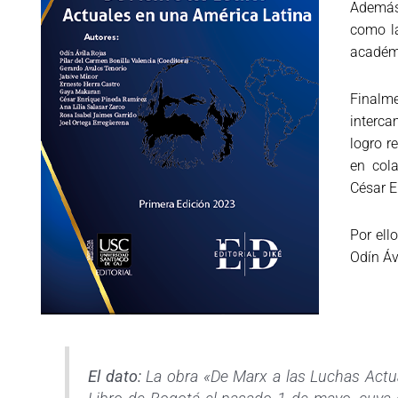
Además,
como la
académi
Finalm
interca
logro r
en col
César E
Por ell
Odín Áv
El dato:
La obra «De Marx a las Luchas Actua