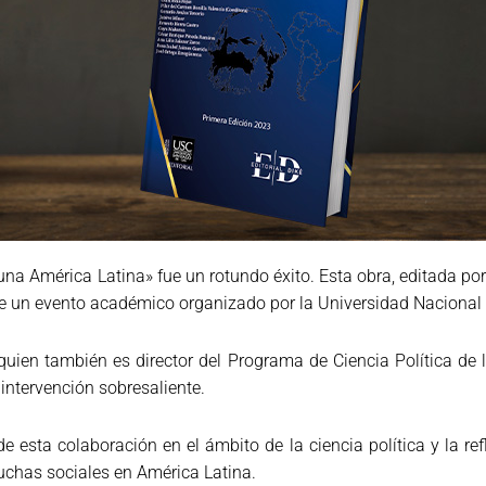
una América Latina» fue un rotundo éxito. Esta obra, editada por
rante un evento académico organizado por la Universidad Nacio
, quien también es director del Programa de Ciencia Política de 
intervención sobresaliente.
e esta colaboración en el ámbito de la ciencia política y la ref
luchas sociales en América Latina.