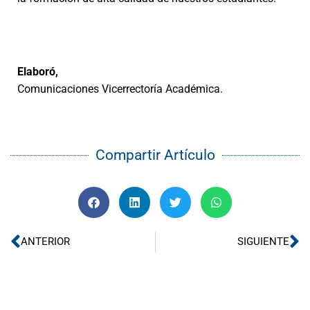
Elaboró,
Comunicaciones Vicerrectoría Académica.
Compartir Artículo
Ant
Si
ANTERIOR
SIGUIENTE