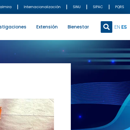
Palmira
Internacionalización
SINU
SIPAC
PQRS
stigaciones
Extensión
Bienestar
EN
ES