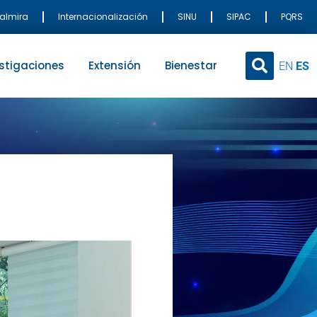
Palmira
Internacionalización
SINU
SIPAC
PQRS
stigaciones
Extensión
Bienestar
EN
ES