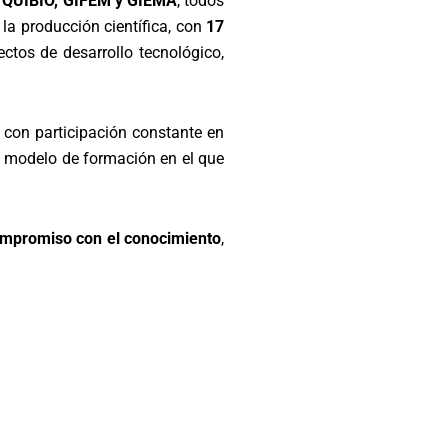
:
QUIBIO, GIFEM y GIEMA
, todos
 la producción científica, con
17
ctos de desarrollo tecnológico,
, con participación constante en
un modelo de formación en el que
compromiso con el conocimiento
,