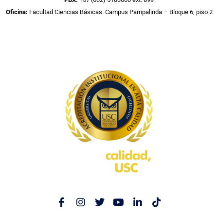
Oficina:
Facultad Ciencias Básicas. Campus Pampalinda – Bloque 6, piso 2
F
I
T
Y
L
T
a
n
w
o
i
i