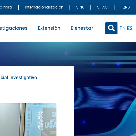
Palmira
Internacionalización
SINU
SIPAC
PQRS
stigaciones
Extensión
Bienestar
EN
ES
ial investigativo