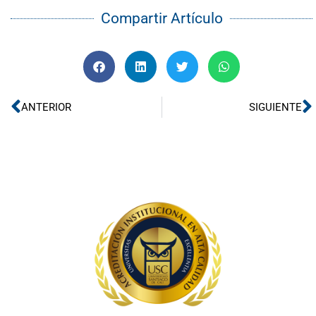
Compartir Artículo
Ant
S
ANTERIOR
SIGUIENTE