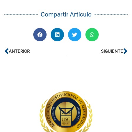
Compartir Artículo
Ant
Si
ANTERIOR
SIGUIENTE