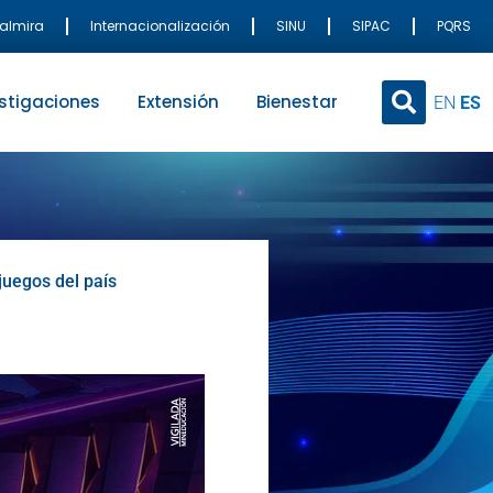
Palmira
Internacionalización
SINU
SIPAC
PQRS
stigaciones
Extensión
Bienestar
EN
ES
juegos del país