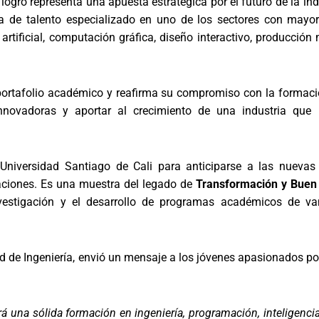
gro representa una apuesta estratégica por el futuro de la indu
a de talento especializado en uno de los sectores con mayo
rtificial, computación gráfica, diseño interactivo, producción
u portafolio académico y reafirma su compromiso con la formac
s innovadoras y aportar al crecimiento de una industria que 
 Universidad Santiago de Cali para anticiparse a las nueva
raciones. Es una muestra del legado de
Transformación y Buen
a investigación y el desarrollo de programas académicos de 
ad de Ingeniería, envió un mensaje a los jóvenes apasionados po
á una sólida formación en ingeniería, programación, inteligencia 