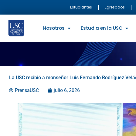
Ir
Estudiantes
Egresados
al
contenido
Nosotros
Estudia en la USC
La USC recibió a monseñor Luis Fernando Rodríguez Velás
PrensaUSC
julio 6, 2026