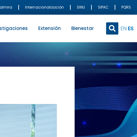
Palmira
Internacionalización
SINU
SIPAC
PQRS
stigaciones
Extensión
Bienestar
EN
ES