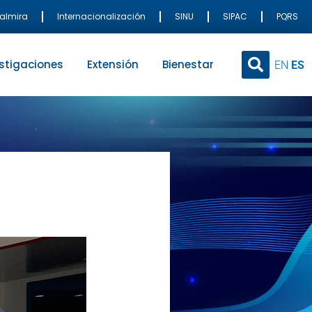
Palmira
Internacionalización
SINU
SIPAC
PQRS
stigaciones
Extensión
Bienestar
EN
ES