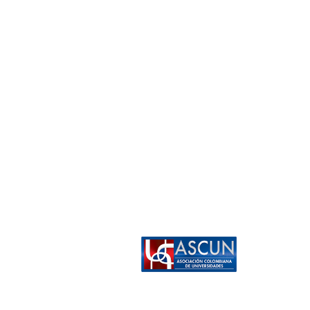
Sede Centro
Secci
rrera 8 # 8-17 Barrio Santa Rosa
Carrera 29 # 38
PBX: +57 (602) 518 3000
PBX: +57
antiago de Cali, Valle del Cauca
Palmira,
Colombia
NOTIFICACIONES JUDICIALES
Política de tratamiento de datos personales de la USC
Redes Asociadas: