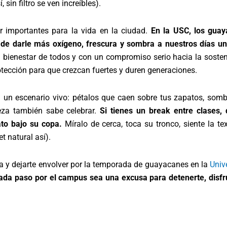
, sin filtro se ven increíbles).
r importantes para la vida en la ciudad.
En la USC, los guay
de darle más oxígeno, frescura y sombra a nuestros días uni
ienestar de todos y con un compromiso serio hacia la sosteni
tección para que crezcan fuertes y duren generaciones.
 un escenario vivo: pétalos que caen sobre tus zapatos, somb
eza también sabe celebrar.
Si tienes un break entre clases, 
ato bajo su copa.
Míralo de cerca, toca su tronco, siente la te
t natural así).
sta y dejarte envolver por la temporada de guayacanes en la
Univ
ada paso por el campus sea una excusa para detenerte, disfru