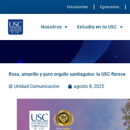
Ir
Estudiantes
Egresados
al
contenido
Nosotros
Estudia en la USC
Rosa, amarillo y puro orgullo santiaguino: la USC florece
Unidad Comunicación
agosto 8, 2025