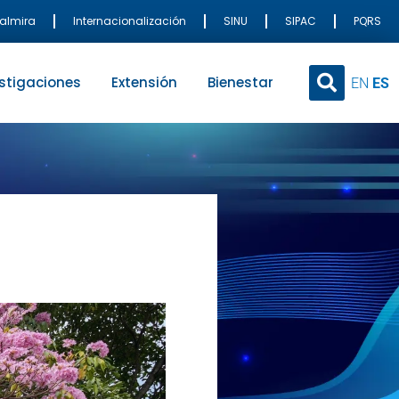
Palmira
Internacionalización
SINU
SIPAC
PQRS
stigaciones
Extensión
Bienestar
EN
ES