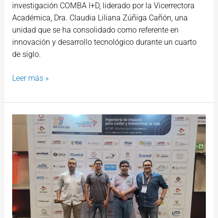
investigación COMBA I+D, liderado por la Vicerrectora
Académica, Dra. Claudia Liliana Zúñiga Cañón, una
unidad que se ha consolidado como referente en
innovación y desarrollo tecnológico durante un cuarto
de siglo.
Leer más »
USC
fortalece
la
formación
docente
en
ACOFI
2025