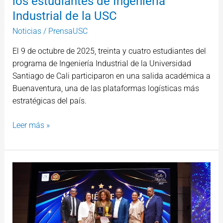
los estudiantes de Ingeniería
USC
Industrial de la USC
Noticias
/
PrensaUSC
El 9 de octubre de 2025, treinta y cuatro estudiantes del
programa de Ingeniería Industrial de la Universidad
Santiago de Cali participaron en una salida académica a
Buenaventura, una de las plataformas logísticas más
estratégicas del país.
Leer más »
La
noche
que
ilumina
el