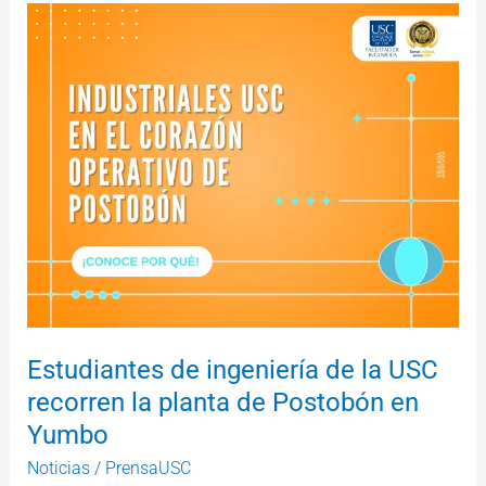
Estudiantes
de
ingeniería
de
la
USC
recorren
la
planta
de
Postobón
en
Yumbo
Estudiantes de ingeniería de la USC
recorren la planta de Postobón en
Yumbo
Noticias
/
PrensaUSC