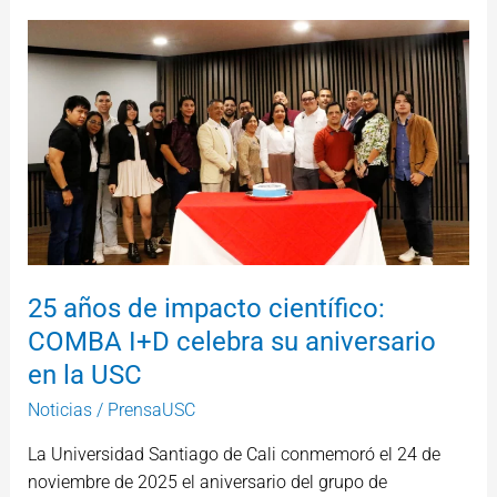
25
años
de
impacto
científico:
COMBA
I+D
celebra
su
aniversario
25 años de impacto científico:
en
COMBA I+D celebra su aniversario
la
USC
en la USC
Noticias
/
PrensaUSC
La Universidad Santiago de Cali conmemoró el 24 de
noviembre de 2025 el aniversario del grupo de