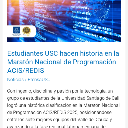
Maratón
Nacional
de
Programación
ACIS/REDIS
Estudiantes USC hacen historia en la
Maratón Nacional de Programación
ACIS/REDIS
Noticias
/
PrensaUSC
Con ingenio, disciplina y pasión por la tecnología, un
grupo de estudiantes de la Universidad Santiago de Cali
logró una histórica clasificación en la Maratón Nacional
de Programación ACIS/REDIS 2025, posicionándose
entre los siete mejores equipos del Valle del Cauca y
avanzando a la fase regional latinoamericana del