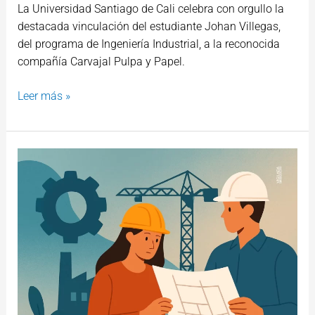
La Universidad Santiago de Cali celebra con orgullo la
destacada vinculación del estudiante Johan Villegas,
del programa de Ingeniería Industrial, a la reconocida
compañía Carvajal Pulpa y Papel.
Leer más »
Ingeniería
Industrial
USC
marca
presencia
en
el
EIEI
ACOFI
2025