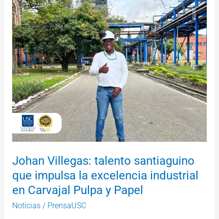
Johan
Villegas:
talento
santiaguino
que
impulsa
la
excelencia
industrial
en
Carvajal
Pulpa
y
Johan Villegas: talento santiaguino
Papel
que impulsa la excelencia industrial
en Carvajal Pulpa y Papel
Noticias
/
PrensaUSC