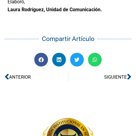
Elaboró,
Laura Rodríguez, Unidad de Comunicación.
Compartir Artículo
Ant
Si
ANTERIOR
SIGUIENTE