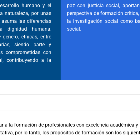
esarrollo humano y el
paz con justicia social, aporta
la naturaleza, por unas
perspectiva de formación crítica,
e asuma las diferencias
la investigación social como b
a dignidad humana,
social.
género, étnicas, entre
rias, siendo parte y
cas comprometidas con
l, contribuyendo a la
tar a la formación de profesionales con excelencia académica 
ativa, por lo tanto, los propósitos de formación son los siguien