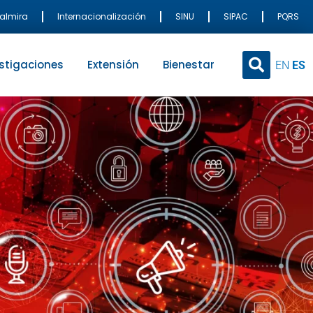
Palmira
Internacionalización
SINU
SIPAC
PQRS
stigaciones
Extensión
Bienestar
EN
ES