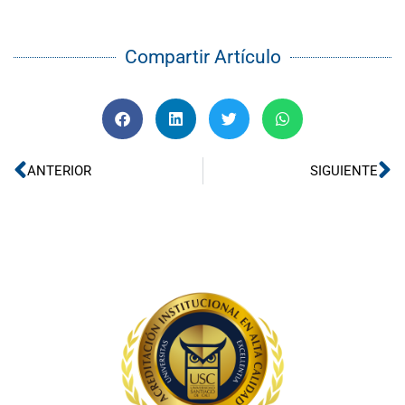
Compartir Artículo
Ant
Si
ANTERIOR
SIGUIENTE