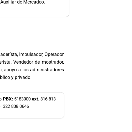
Auxiliar de Mercadeo.
derísta, Impulsador, Operador
erista, Vendedor de mostrador,
a, apoyo a los administradores
blico y privado.
co
PBX:
5183000
ext
. 816-813
– 322 838 0646