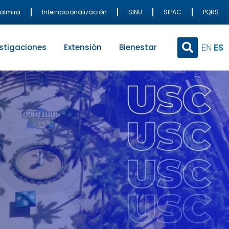
Palmira
Internacionalización
SINU
SIPAC
PQRS
stigaciones
Extensión
Bienestar
EN
ES