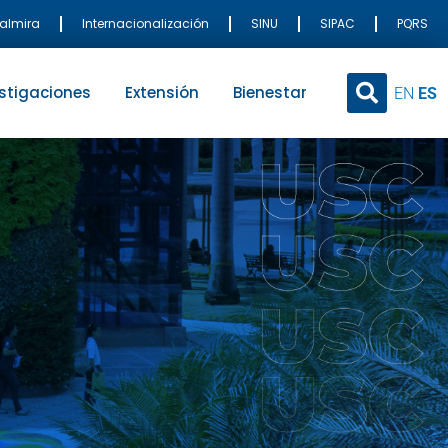
Palmira
Internacionalización
SINU
SIPAC
PQRS
stigaciones
Extensión
Bienestar
EN
ES