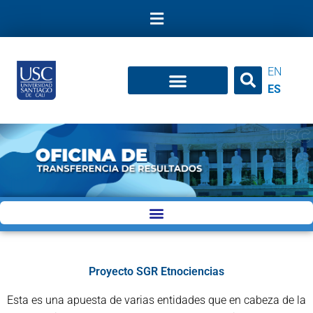
Ir
al
contenido
EN
ES
Oficina de Transferencia de Resultados de Investigación
Proyecto SGR Etnociencias
Esta es una apuesta de varias entidades que en cabeza de la