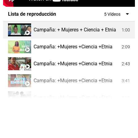
Cápsula 10: Expectativas del Viaje
2:28
Lista de reproducción
5 Vídeos
Cápsula 11: Medicina Tradicional
2:45
Campaña: + Mujeres + Ciencia + Etnia
1:00
Cápsula 12: Guardia Indígena
3:11
Campaña: +Mujeres +Ciencia +Etnia
2:09
Cápsula 13: Tradiciones Indígenas
2:34
Campaña: +Mujeres +Ciencia +Etnia
2:43
Cápsula 14: Plataforma Virtual de Aprendizaje
2:41
Campaña: +Mujeres +Ciencia +Etnia
3:41
Cápsula 15: Jornada de prácticas de Laboratorio
2:39
Campaña: +Mujeres +Ciencia +Etnia
2:31
Cápsula 16: Jornada de Prácticas de Laborator
2:53
Cápsula 17: Jornada de prácticas de laboratori
3:26