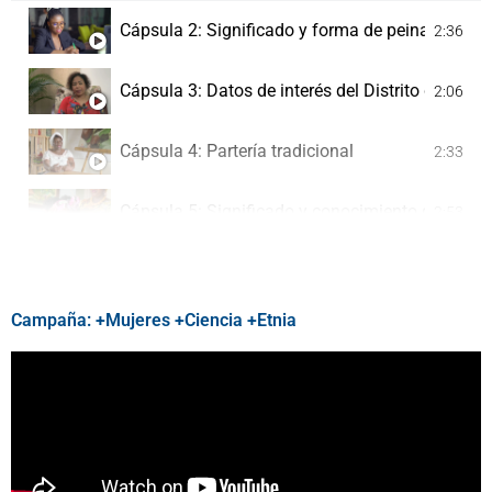
Cápsula 2: Significado y forma de peinados
2:36
Cápsula 3: Datos de interés del Distrito de Bue
2:06
Cápsula 4: Partería tradicional
2:33
Cápsula 5: Significado y conocimiento de vestu
2:53
Cápsula 6: Los Ritmos Representativos del Pac
2:49
Campaña: +Mujeres +Ciencia +Etnia
Cápsula 7: Conocimientos Ancestrales
3:25
Cápsula 8: Sub Región Sur
3:02
Capsula 9: Taller de Ciencia y Tecnología
3:04