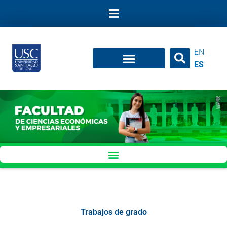
Ir
al
contenido
EN
ES
Trabajos de grado