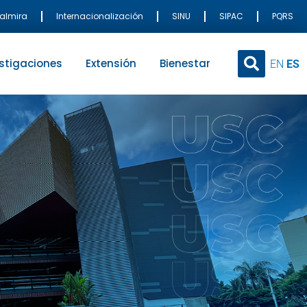
Palmira
Internacionalización
SINU
SIPAC
PQRS
stigaciones
Extensión
Bienestar
EN
ES