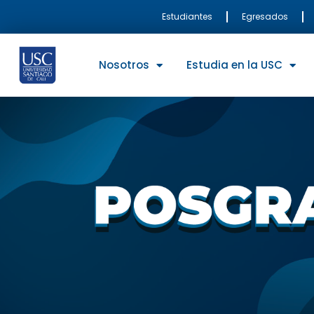
Ir
Estudiantes
Egresados
al
contenido
Nosotros
Estudia en la USC