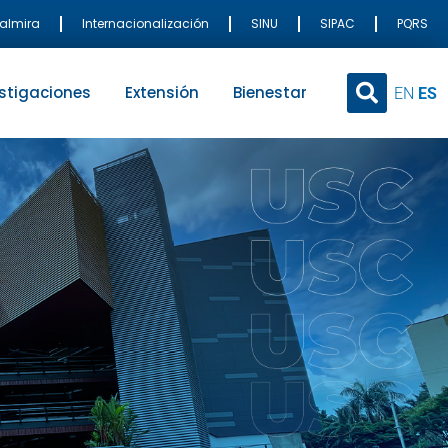
Palmira
Internacionalización
SINU
SIPAC
PQRS
stigaciones
Extensión
Bienestar
EN
ES