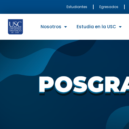
Ir
Estudiantes
Egresados
al
contenido
Nosotros
Estudia en la USC