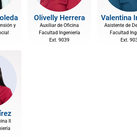
oleda
Olivelly Herrera
Valentina 
nsión y
Auxiliar de Oficina
Asistente de D
cial
Facultad Ingeniería
Facultad Ing
Ext. 9039
Ext. 90
írez
ina ll
iería