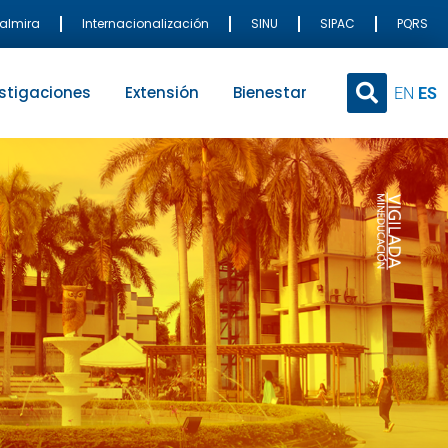
Palmira
Internacionalización
SINU
SIPAC
PQRS
stigaciones
Extensión
Bienestar
EN
ES