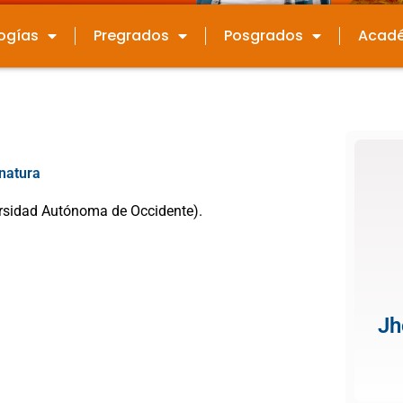
ogías
Pregrados
Posgrados
Acad
natura
ersidad Autónoma de Occidente).
Jh