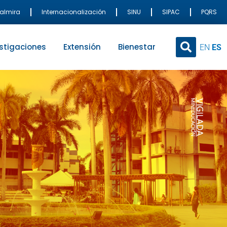
Palmira
Internacionalización
SINU
SIPAC
PQRS
stigaciones
Extensión
Bienestar
EN
ES