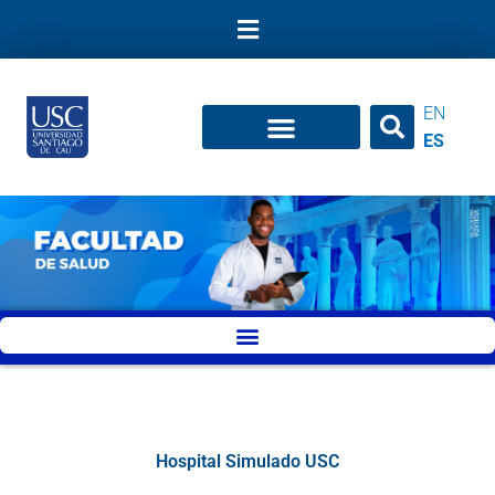
Ir
al
contenido
EN
ES
Hospital Simulado USC